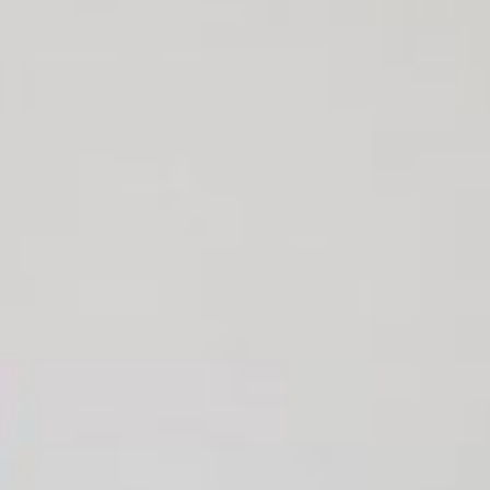
Möglichkeiten. Schränke mit oder ohne Schiebetüren sowie
Stockbetten und Kommoden in verschiedensten
Variationen und Ausführungen zeigen: Viel ist möglich!
Gemeinsam haben die Möbel, dass sie einiges aushalten
müssen.
HOME
FIRMENPORTRAIT