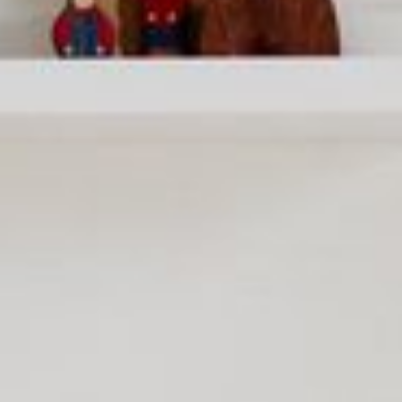
im MOwerk33 Monumentenstr. 33/34
,
10829
Berlin
Kinderzimmer nach Maß:
Robustheit ist gefragt
Sie wollen das Zimmer Ihres Kindes zu einem Ort machen,
an dem es sich so richtig wohlfühlt? Dann sind Sie genau
richtig bei uns! Wir planen für Sie
Kinderzimmer nach
Maß
. Maßgefertigte Kinderzimmermöbel sind sinnvoll, um
den vorhandenen Raum perfekt nutzen zu können. Die
Konfiguration eines Kinderzimmers bietet verschiedenste