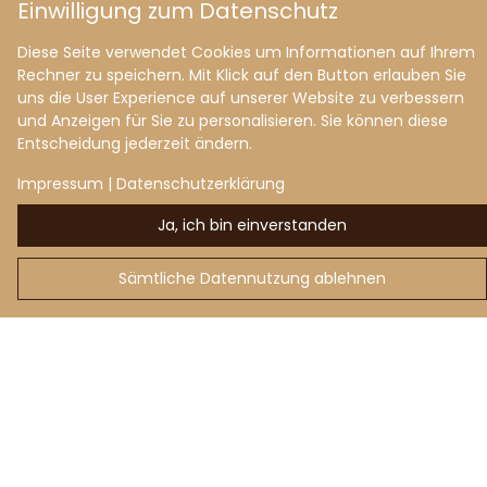
Einwilligung zum Datenschutz
Badmöbel
Diese Seite verwendet Cookies um Informationen auf Ihrem
Rechner zu speichern. Mit Klick auf den Button erlauben Sie
Büromöbel
uns die User Experience auf unserer Website zu verbessern
und Anzeigen für Sie zu personalisieren. Sie können diese
Entscheidung jederzeit ändern.
Kinderzimmermöbel
Impressum
|
Datenschutzerklärung
Besondere Möbel
Ja, ich bin einverstanden
Möbel für kleine Wohnungen
Sämtliche Datennutzung ablehnen