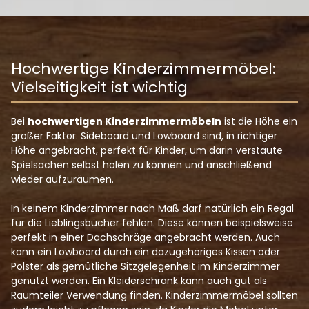
MÖBEL NACH MASS
INDIVIDUELLE KÜCHEN
Hochwertige Kinderzimmermöbel:
EINBAUSCHRÄNKE NACH MASS
Vielseitigkeit ist wichtig
SCHRÄNKE FÜR DACHSCHRÄGEN
REGALE NACH MASS
Bei
hochwertigen Kinderzimmermöbeln
ist die Höhe ein
großer Faktor. Sideboard und Lowboard sind, in richtiger
BADMÖBEL NACH MASS
Höhe angebracht, perfekt für Kinder, um darin verstaute
Spielsachen selbst holen zu können und anschließend
BÜROMÖBEL NACH MASS
wieder aufzuräumen.
KINDERZIMMERMÖBEL NACH MASS
In keinem Kinderzimmer nach Maß darf natürlich ein Regal
BESONDERE MÖBEL
für die Lieblingsbücher fehlen. Diese können beispielsweise
perfekt in einer Dachschräge angebracht werden. Auch
MÖBEL FÜR KLEINE WOHNUNGEN
kann ein Lowboard durch ein dazugehöriges Kissen oder
Polster als gemütliche Sitzgelegenheit im Kinderzimmer
genutzt werden. Ein Kleiderschrank kann auch gut als
KONTAKT
Raumteiler Verwendung finden. Kinderzimmermöbel sollten